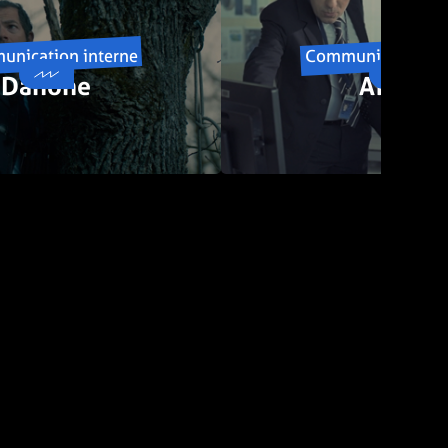
nication interne
Communication in
Danone
Airbus