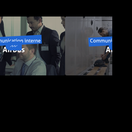
nication interne
Communication in
Airbus
Airbus