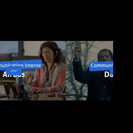
nication interne
Communication in
Airbus
Danone