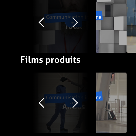
Communication interne
Total
Films produits
Communication interne
Airbus